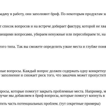
задачу в работу, они заполняют бриф. По некоторым продуктам за
 список вопросов и на встрече добирает фактуру, которой не хва
ающими вопросами, убираем ненужные или пересобираем те, на 
того типа. Так вы сможете определить узкие места и глубже поня
ные вопросы. Каждый вопрос должен содержать одну конкретную
 заполнение и снижает риск того, что заказчик может пропусти
росы, которые помогут закрыть проблемные места. Например, мы
лучае мы добавляем в бриф вопросы, которые помогут копнуть в
атить часть потенциальных проблем. (тут секретные примеры)