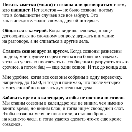
Писать заметки (
мн-ки
) с созвона или договориться с тем,
кто напишет.
Нет заметок — не было созвона, потому
что в большинстве случаев все всё забудут. Это
как в анекдоте: «один сломал, другой потерял».
Общаться с камерой.
Когда видишь человека, проще
договориться по сложному вопросу, держать внимание
на разговоре, а не сливаться в другие дела.
Ставить созвон друг за другом.
Когда созвоны разнесены
по дню, мне труднее сосредточиться на больших задачах:
я только успеваю поотвечать на сообщения и разрулить
что-то
срочное, а потом бац — еще один созвон. И так до конца дня.
Мне удобнее, когда все созвоны собраны в одну веревочку,
например, до 16.00, и тогда я понимаю, что после четырех
я могу спокойно поделать думательные дела.
Забивать время в календаре, чтобы не поставили созвон.
Мы ставим созвоны в календаре: мы не видим, чем именно
занято время, но видим блок, и тогда ищем свободный слот.
Чтобы созвоны меня не поглотили, я ставлю бронь
на
какие-то
часы, и тогда удается сделать
что-то
еще кроме
созвонов.