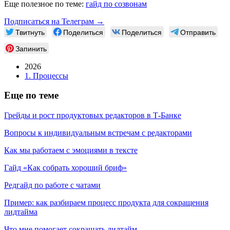
Еще полезное по теме:
гайд по созвонам
Подписаться на Телеграм →
Твитнуть
Поделиться
Поделиться
Отправить
Запинить
2026
1. Процессы
Еще по теме
Грейды и рост продуктовых редакторов в
Т-Банке
Вопросы к индивидуальным встречам с редакторами
Как мы работаем с эмоциями в тексте
Гайд «Как собрать хороший бриф»
Редгайд по работе с чатами
Пример: как разбираем процесс продукта для сокращения
лидтайма
Что мне помогает сокращать лидтайм