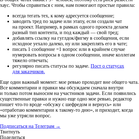
хаус. Чтобы справиться с ним, нам помогают простые правила:
всегда тегать тех, к кому адресуется сообщение;
заводить тред по задаче или этапу, если создали чат
на проект. Например, в рамках одного проекта делаем
разный тип контента, и под каждый — свой тред;
добавлять ссылку на гуглдок/фигму в сообщения, если
исходное уехало далеко, ну или закреплять его в чате;
писать 1 сообщение =1 вопрос или в крайнем случае
нумеровать вопросы в одном сообщении, иначе коллегам
тяжело отвечать;
регулярно писать статусы по задаче.
Пост о статусах
для заказчиков.
Еще один важный момент: мое ревью проходит вне общего чата.
Все комментарии и правки мы обсуждаем сначала внутри
и только потом выносим на участников задачи. Если появились
существенные правки и нужно еще одно мое ревью, редактор
пишет
что-то
вроде «обсужу с шефредом и вернусь» или
«отработаю комментарии к
такому-то
дню», и приходит, когда
мы уже утрясли вопрос.
Подписаться на Телеграм →
Твитнуть
Поделиться