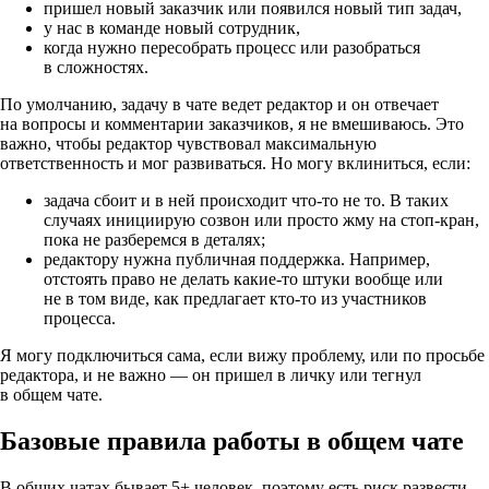
пришел новый заказчик или появился новый тип задач,
у нас в команде новый сотрудник,
когда нужно пересобрать процесс или разобраться
в сложностях.
По умолчанию, задачу в чате ведет редактор и он отвечает
на вопросы и комментарии заказчиков, я не вмешиваюсь. Это
важно, чтобы редактор чувствовал максимальную
ответственность и мог развиваться. Но могу вклиниться, если:
задача сбоит и в ней происходит
что-то
не то. В таких
случаях инициирую созвон или просто жму на стоп-кран,
пока не разберемся в деталях;
редактору нужна публичная поддержка. Например,
отстоять право не делать
какие-то
штуки вообще или
не в том виде, как предлагает
кто-то
из участников
процесса.
Я могу подключиться сама, если вижу проблему, или по просьбе
редактора, и не важно — он пришел в личку или тегнул
в общем чате.
Базовые правила работы в общем чате
В общих чатах бывает 5+ человек, поэтому есть риск развести