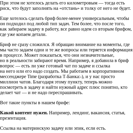
При этом не хотелось делать его километровым — тогда есть
риск, что будут заполнять на «отстань» и толку от него не будет.
Еще хотелось сделать бриф более-менее универсальным, чтобы
он подходил под любой тип задач. Тем более, что после того,
как забираем задачу в работу, все равно идем со вторым брифом,
где уже копаем детали.
Бриф не сразу сложился. Я обращаю внимание на моменты, где
мы часто задаем одни и те же вопросы или теряется информация
в процессе. Может показаться, что они незначительные,
но в реальности забирают время. Например, я добавила в бриф
вопрос — есть ли уже готовый чат по задаче и ссылка
на него или его надо создать. Мы работаем в корпоративном
мессенджере Time (разработка
Т-Банка
:-), и у нас просто
миллион чатов. Благодаря этому пункту, теперь можно
посмотреть в задачу и найти нужный адрес плюс понятно, кто
делает чат — и не надо переспрашивать.
Вот такие пункты в нашем брифе:
Какой контент нужен.
Например, лендинг, вакансия, статья,
презентация.
Ссылка на материнскую задачу или эпик, если есть.