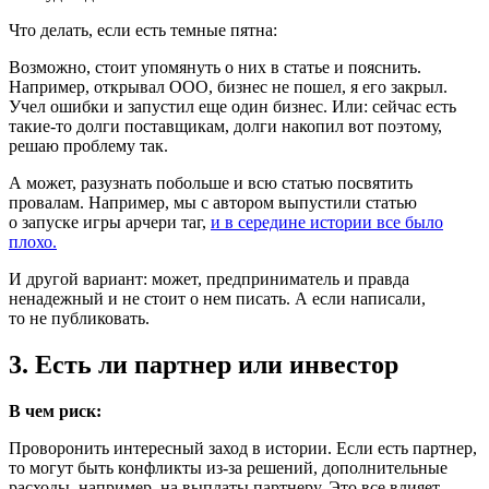
Что делать, если есть темные пятна:
Возможно, стоит упомянуть о них в статье и пояснить.
Например, открывал ООО, бизнес не пошел, я его закрыл.
Учел ошибки и запустил еще один бизнес. Или: сейчас есть
такие-то
долги поставщикам, долги накопил вот поэтому,
решаю проблему так.
А может, разузнать побольше и всю статью посвятить
провалам. Например, мы с автором выпустили статью
о запуске игры арчери таг,
и в середине истории все было
плохо.
И другой вариант: может, предприниматель и правда
ненадежный и не стоит о нем писать. А если написали,
то не публиковать.
3. Есть ли партнер или инвестор
В чем риск:
Проворонить интересный заход в истории. Если есть партнер,
то могут быть конфликты
из-за
решений, дополнительные
расходы, например, на выплаты партнеру. Это все влияет