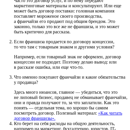
Часто это договор услуг, и по нему передают
маркетинговые материалы и консультируют. Или еще
может быть договор поставки: головная компания
поставляет мороженое своего производства,
а франчайзи его продают под общим брендом. Это
законно, только это все же не франшиза, и это может
быть критично для рассказа.
Если франшиза продается по договору концессии,
то что там с товарным знаком и другими условия?
Например, если товарный знак не оформлен, договор
концессии не подходит. Поэтому делаю вывод: или
в рассказе ошибка, или еще
что-то
.
Что именно покупают франчайзи и какие обязательства
у продавца?
Здесь много нюансов, главное — убедиться, что это
не липовый бизнес, продавец не обманывает франчайзи,
они и правда получают то, за что заплатили. Как это
понять — отдельная тема, но хорошо бы самим
посмотреть договор. Полезный материал:
«Как читать
договор франшизы».
Кто берет на себя расходы на общую деятельность,
например на маркетинг, бухгалтерию, юристов, IT-