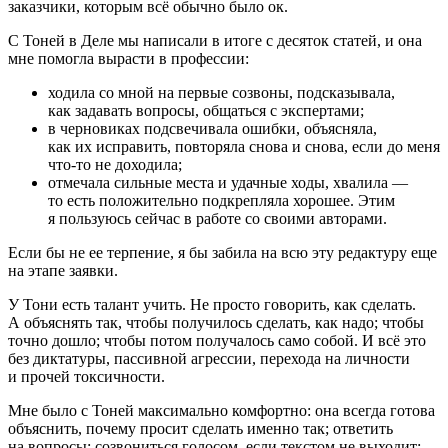
заказчики, которым всё обычно было ок.
С Тоней в Деле мы написали в итоге с десяток статей, и она
мне помогла вырасти в профессии:
ходила со мной на первые созвоны, подсказывала,
как задавать вопросы, общаться с экспертами;
в черновиках подсвечивала ошибки, объясняла,
как их исправить, повторяла снова и снова, если до меня
что-то
не доходила;
отмечала сильные места и удачные ходы, хвалила —
то есть положительно подкрепляла хорошее. Этим
я пользуюсь сейчас в работе со своими авторами.
Если бы не ее терпение, я бы забила на всю эту редактуру еще
на этапе заявки.
У Тони есть талант учить. Не просто говорить, как сделать.
А объяснять так, чтобы получилось сделать, как надо; чтобы
точно дошло; чтобы потом получалось само собой. И всё это
без диктатуры, пассивной агрессии, перехода на личности
и прочей токсичности.
Мне было с Тоней максимально комфортно: она всегда готова
объяснить, почему просит сделать именно так; ответить
на вопросы; созвониться голосом, если текстом не выходит;